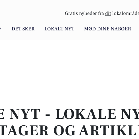
Gratis nyheder fra
dit
lokalområde
V
DET SKER
LOKALT NYT
MØD DINE NABOER
E NYT - LOKALE N
TAGER OG ARTIKL