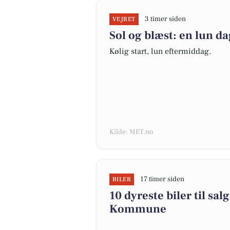
3 timer siden
VEJRET
Sol og blæst: en lun da
Kølig start, lun eftermiddag.
Kilde: MET.no
17 timer siden
BILER
10 dyreste biler til s
Kommune