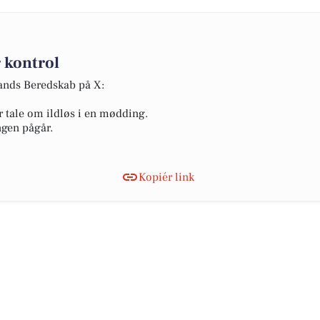
 kontrol
lands Beredskab på X:
r tale om ildløs i en mødding.
ngen pågår.
Kopiér link