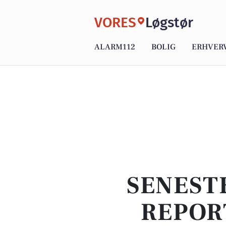
VORES
Løgstør
ALARM112
BOLIG
ERHVER
SENEST
REPOR