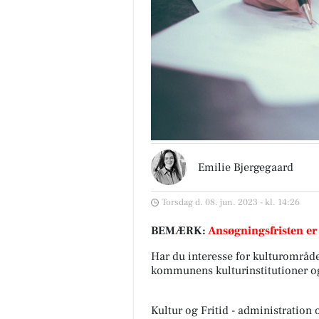
Emilie Bjergegaard
Torsdag d. 08. jun. 2023 - kl. 14:26
BEMÆRK:
Ansøgningsfristen er
Har du interesse for kulturområdet
kommunens kulturinstitutioner og
Kultur og Fritid - administration 