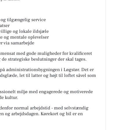
 og tilgængelig service
atser
illige og lokale ildsjæle
ke og mentale oplevelser
er via samarbejde
ammensat med gode muligheder for kvalificeret
 de strategiske beslutninger der skal tages.
t på administrationsbygningen i Løgstør. Det er
sglæde, let til latter og højt til loftet såvel som
fessionelt miljø med engagerede og motiverede
de kultur.
 udenfor normal arbejdstid - med selvstændig
en og arbejdsdagen. Kørekort og bil er en