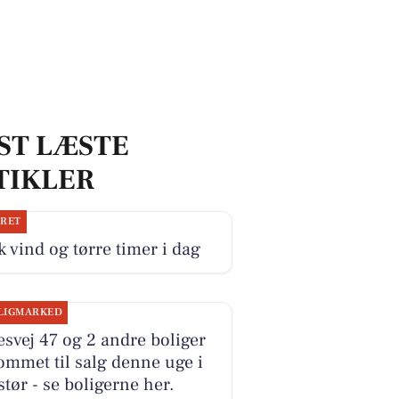
ST LÆSTE
TIKLER
JRET
k vind og tørre timer i dag
LIGMARKED
esvej 47 og 2 andre boliger
ommet til salg denne uge i
tør - se boligerne her.