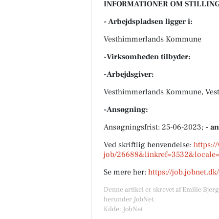
INFORMATIONER OM STILLING
- Arbejdspladsen ligger i:
Vesthimmerlands Kommune
-Virksomheden tilbyder:
-Arbejdsgiver:
Vesthimmerlands Kommune, Vestr
-Ansøgning:
Ansøgningsfrist: 25-06-2023;
- a
Ved skriftlig henvendelse:
https:/
job/26688&linkref=3532&local
Se mere her:
https://job.jobnet.d
Denne artikel er skrevet af Emilie Bjer
herunder JobNet.
Kilde: JobNet