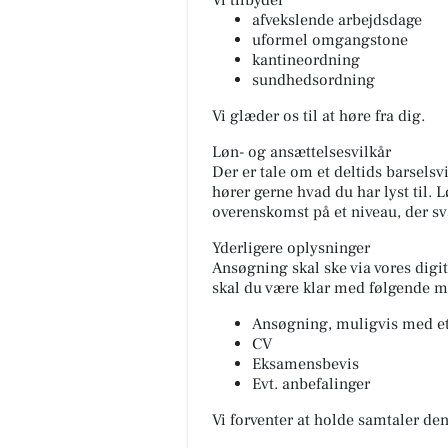
Vi tilbyder
afvekslende arbejdsdage
uformel omgangstone
kantineordning
sundhedsordning
Vi glæder os til at høre fra dig.
Løn- og ansættelsesvilkår
Der er tale om et deltids barselsv
hører gerne hvad du har lyst til.
overenskomst på et niveau, der svar
Yderligere oplysninger
Ansøgning skal ske via vores digi
skal du være klar med følgende ma
Ansøgning, muligvis med et 
CV
Eksamensbevis
Evt. anbefalinger
Vi forventer at holde samtaler den