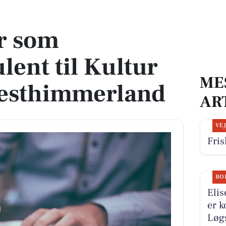
ultur og Fritid i Vesthimmerland
r som
lent til Kultur
ME
 Vesthimmerland
AR
VE
Fris
BO
Elis
er k
Løgs