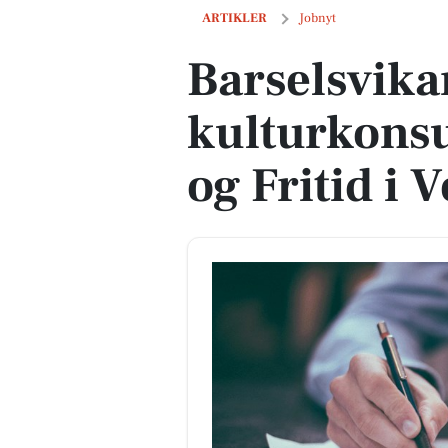
Barselsvikar som kulturkonsulent til K
ARTIKLER
Jobnyt
Barselsvika
kulturkonsu
og Fritid i