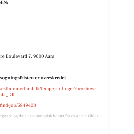
EN:
e Boulevard 7, 9600 Aars
nsøgningsfristen er overskredet
/vesthimmerland.dk/ledige-stillinger?hr=show-
e=da_DK
k/find-job/5849428
gegaard og data er automatisk hentet fra eksterne kilder,