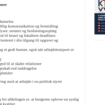
ioner
dannelse
undtlig kommunikation og formidling
lyser, notater og beslutningsoplæg
nd til benet og håndtere deadlines
ienteret i din tilgang til opgaver og
g et godt humør, også når arbejdstempoet er
g
god til at skabe relationer
geskab ved inddragelse
ejdstider
ring med at arbejde i en politisk styret
for afdelingen er, at borgerne oplever en synlig
j kvalitet.