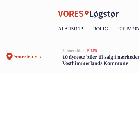
VORES
Løgstør
ALARM112
BOLIG
ERHVER
3 timer siden |
BILER
Seneste nyt ›
10 dyreste biler til salg i nærhede
Vesthimmerlands Kommune