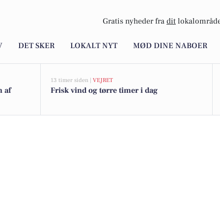
Gratis nyheder fra
dit
lokalområde
V
DET SKER
LOKALT NYT
MØD DINE NABOER
13 timer siden |
VEJRET
n af
Frisk vind og tørre timer i dag