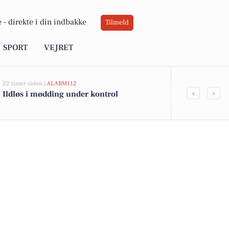
 -
direkte i din indbakke
Tilmeld
SPORT
VEJRET
22 timer siden |
ALARM112
05-08-2026 13:00
‹
›
Ildløs i mødding under kontrol
Elisesvej 47
til salg denn
her.