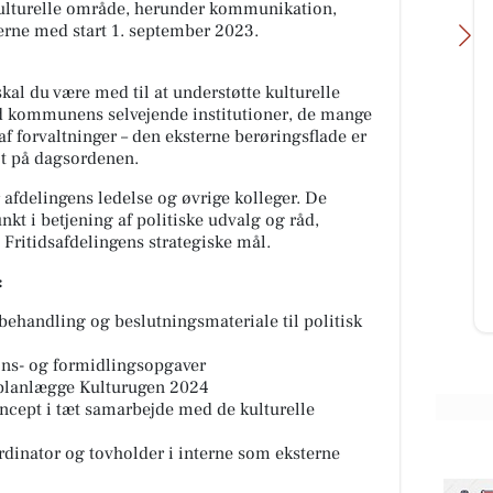
kulturelle område, herunder kommunikation,
rne med start 1. september 2023.
al du være med til at understøtte kulturelle
d kommunens selvejende institutioner, de mange
af forvaltninger – den eksterne berøringsflade er
jt på dagsordenen.
MTH Biler
Sikke en stribe af sende afsted på
 afdelingens ledelse og øvrige kolleger. De
en fredag🤩🚙👌🏼 7 nye Toyota
kt i betjening af politiske udvalg og råd,
bZ4X er afleveret til Morsø Biler -
GE I
 Fritidsafdelingens strategiske mål.
tak for tilliden endnu...
,
 du
:
Åbn opslaget
ehandling og beslutningsmateriale til politisk
s- og formidlingsopgaver
 planlægge Kulturugen 2024
ncept i tæt samarbejde med de kulturelle
rdinator og tovholder i interne som eksterne