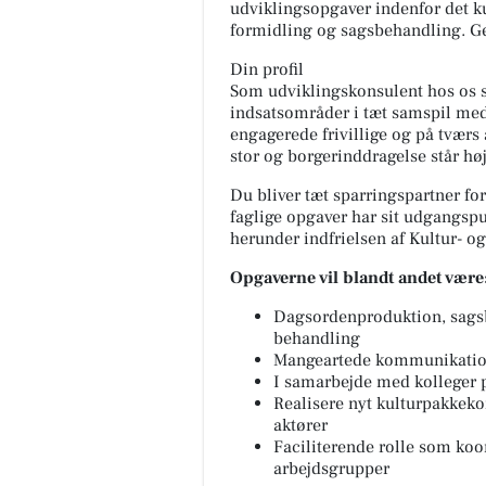
udviklingsopgaver indenfor det 
formidling og sagsbehandling. Ge
Din profil
Som udviklingskonsulent hos os sk
indsatsområder i tæt samspil me
engagerede frivillige og på tværs 
stor og borgerinddragelse står hø
Mæglerhuset - Asger
Larsen
Du bliver tæt sparringspartner for
EKSKLUSIV EJENDOM MED
faglige opgaver har sit udgangspun
FJORDUDSIGT OG STOR GARA
herunder indfrielsen af Kultur- og
LØGSTED 🤩 📍 Lendrupvej 33
Løgsted, 9670 Løgstør Her kan
Opgaverne vil blandt andet være
se frem ti...
Dagsordenproduktion, sagsb
Åbn opslaget
behandling
Mangeartede kommunikation
I samarbejde med kolleger
Realisere nyt kulturpakkeko
aktører
Faciliterende rolle som koo
arbejdsgrupper