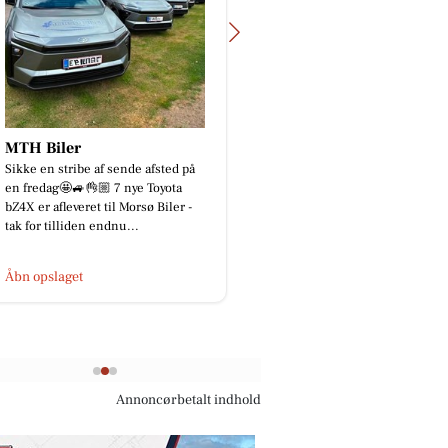
Vesthimmerlands og Farsø
Begravelse
Vi bærer alle rundt på vores egen
lille rygsæk gennem livet. En
rygsæk fyldt med oplevelser,
minder, kærlighed, sorger, grin...
Åbn opslaget
Annoncørbetalt indhold