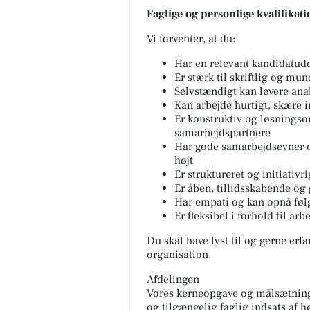
Faglige og personlige kvalifikat
Vi forventer, at du:
Har en relevant kandidatud
Er stærk til skriftlig og m
Selvstændigt kan levere ana
Kan arbejde hurtigt, skære i
Er konstruktiv og løsningsor
samarbejdspartnere
Har gode samarbejdsevner o
højt
Er struktureret og initiativri
Er åben, tillidsskabende og 
Har empati og kan opnå føl
Er fleksibel i forhold til arb
Du skal have lyst til og gerne erfa
organisation.
Afdelingen
Vores kerneopgave og målsætning 
og tilgængelig faglig indsats af hø