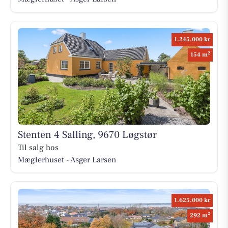
1.245.000 kr
2
154 m
Stenten 4 Salling, 9670 Løgstør
Til salg hos
Mæglerhuset - Asger Larsen
1.625.000 kr
2
292 m