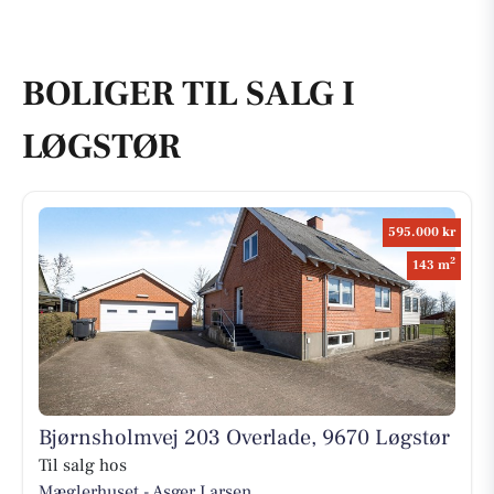
BOLIGER TIL SALG I
LØGSTØR
595.000 kr
2
143 m
Bjørnsholmvej 203 Overlade, 9670 Løgstør
Til salg hos
Mæglerhuset - Asger Larsen