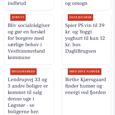
indbrud
og omegn
JOBNYT
DAGLIGVARER
Bliv socialrådgiver
Spier PS vin til 39
og gør en forskel
kr. og Yoggi
for borgere med
yoghurt til kun 12
særlige behov i
kr. hos
Vesthimmerland
DagliBrugsen
kommune
BOLIGMARKED
MØD DINE NABOER
Lendrupvej 33 og
Birthe Kjærsgaard
3 andre boliger er
finder humør og
kommet til salg
energi ved fjorden
denne uge i
Løgstør - se
boligerne her.