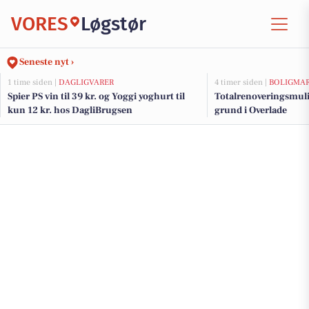
VORES
Løgstør
Seneste nyt ›
1 time siden |
DAGLIGVARER
4 timer siden |
BOLIGMA
Spier PS vin til 39 kr. og Yoggi yoghurt til
Totalrenoveringsmul
kun 12 kr. hos DagliBrugsen
grund i Overlade