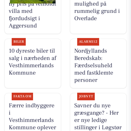
ny pris på velholdt
mulighed på
villa med
rummelig grund i
fjordudsigt i
Overlade
Aggersund
BILER
ALARM112
10 dyreste biler til
Nordjyllands
salg i nærheden af
Beredskab:
Vesthimmerlands
Færdselsuheld
Kommune
med fastklemte
personer
FAKTA OM
JOBNYT
Færre indbyggere
Savner du nye
i
græsgange? - Her
Vesthimmerlands
er nye ledige
Kommune oplever
stillinger i Løgstør