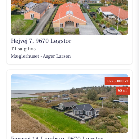
Højvej 7, 9670 Løgstør
Til salg hos
Mæglerhuset - Asger Larsen
1.575.000 kr
2
65 m
Faxevej 1A Lendrup, 9670 Løgstør