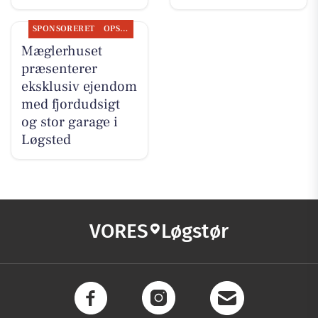
SPONSORERET
OPSLAGSTAVLEN
Mæglerhuset
præsenterer
eksklusiv ejendom
med fjordudsigt
og stor garage i
Løgsted
VORES
Løgstør