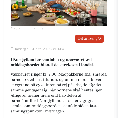
Madlavning i familien
Del artikel
Torsdag d. 04. sep. 2025 - kl. 14:41
I Nordjylland er samtalen og nærværet ved
middagsbordet blandt de stærkeste i landet.
Vækkeuret ringer kl. 7.00. Madpakkerne skal smøres,
børnene skal i institution, og online-mødet bliver
sneget ind på cykelturen på vej på arbejde. Og det
samme gentager sig, når børnene skal hentes igen.
Alligevel mener mere end halvdelen af
børnefamilier i Nordjylland, at det er vigtigt at
samles om middagsbordet – et af de sidste faste
samlingspunkter i hverdagen.