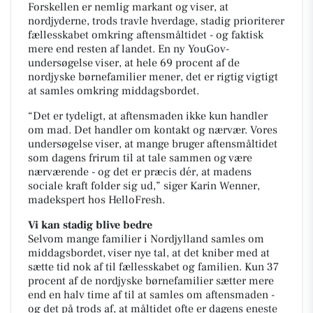
Forskellen er nemlig markant og viser, at
nordjyderne, trods travle hverdage, stadig prioriterer
fællesskabet omkring aftensmåltidet - og faktisk
mere end resten af landet. En ny YouGov-
undersøgelse viser, at hele 69 procent af de
nordjyske børnefamilier mener, det er rigtig vigtigt
at samles omkring middagsbordet.
“Det er tydeligt, at aftensmaden ikke kun handler
om mad. Det handler om kontakt og nærvær. Vores
undersøgelse viser, at mange bruger aftensmåltidet
som dagens frirum til at tale sammen og være
nærværende - og det er præcis dér, at madens
sociale kraft folder sig ud,” siger Karin Wenner,
madekspert hos HelloFresh.
Vi kan stadig blive bedre
Selvom mange familier i Nordjylland samles om
middagsbordet, viser nye tal, at det kniber med at
sætte tid nok af til fællesskabet og familien. Kun 37
procent af de nordjyske børnefamilier sætter mere
end en halv time af til at samles om aftensmaden -
og det på trods af, at måltidet ofte er dagens eneste