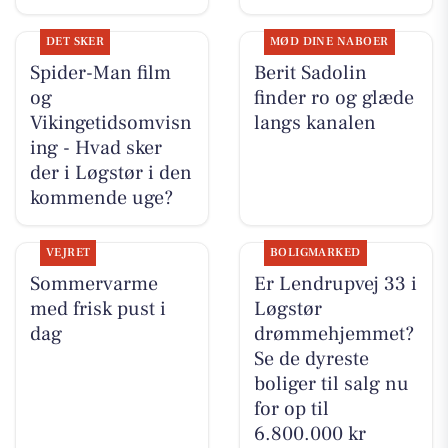
DET SKER
MØD DINE NABOER
Spider-Man film
Berit Sadolin
og
finder ro og glæde
Vikingetidsomvisn
langs kanalen
ing - Hvad sker
der i Løgstør i den
kommende uge?
VEJRET
BOLIGMARKED
Sommervarme
Er Lendrupvej 33 i
med frisk pust i
Løgstør
dag
drømmehjemmet?
Se de dyreste
boliger til salg nu
for op til
6.800.000 kr