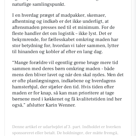
naturlige samlingspunkt.
I en hverdag præget af madpakker, skemaer,
afhentning og indkøb er det ikke underligt, at
aftensmaden presses ned til et minimum. For de
fleste handler det om logistik – ikke lyst. Det er
bekymrende, for fællesskabet omkring maden har
stor betydning for, hvordan vi taler sammen, lytter
til hinanden og kobler af efter en lang dag.
“Mange forældre vil egentlig gerne bruge mere tid
sammen med deres børn omkring maden - både
mens den bliver lavet og når den skal nydes. Men det
er ofte planlægningen, indkøbene og hverdagens
hamsterhjul, der stjæler den tid. Hvis tiden efter
maden er for knap, så kan man prioritere at tage
børnene med i køkkenet og få kvalitetstiden ind her
også,” afslutter Karin Wenner.
Denne artikel er udarbejdet af 3. part. Indholdet er hverken
sponsoreret eller betalt. De holdninger, der måtte fremgå,