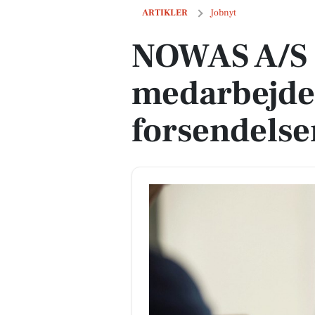
NOWAS A/S søger medarbejder til fors
ARTIKLER
Jobnyt
NOWAS A/S 
medarbejder
forsendelse