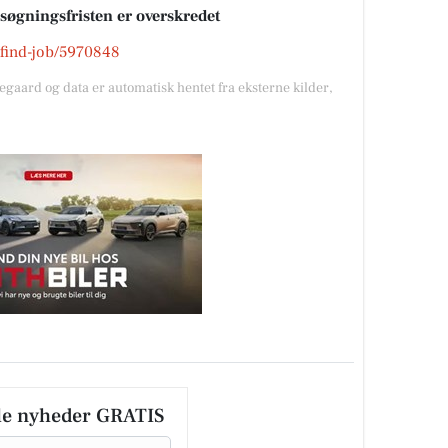
nsøgningsfristen er overskredet
k/find-job/5970848
gegaard og data er automatisk hentet fra eksterne kilder,
le nyheder GRATIS