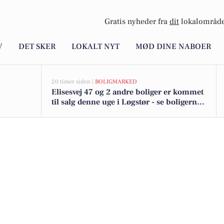
Gratis nyheder fra
dit
lokalområde
V
DET SKER
LOKALT NYT
MØD DINE NABOER
20 timer siden |
BOLIGMARKED
Elisesvej 47 og 2 andre boliger er kommet
til salg denne uge i Løgstør - se boligerne
her.