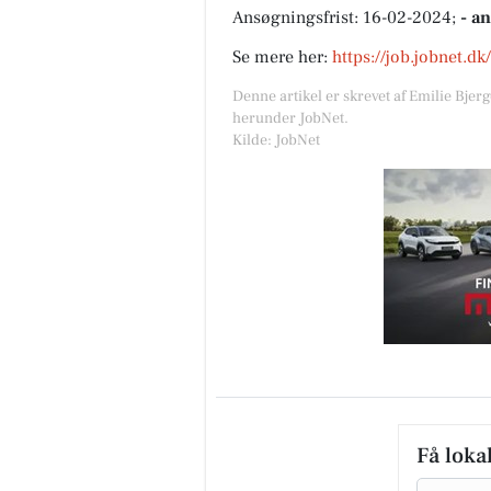
Ansøgningsfrist: 16-02-2024;
- a
Se mere her:
https://job.jobnet.d
Denne artikel er skrevet af Emilie Bjer
herunder JobNet.
Kilde: JobNet
Få loka
Email