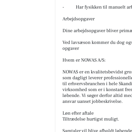
- Har fysikken til manuelt ar
Arbejdsopgaver
Dine arbejdsopgaver bliver primæ
Ved lavsæson kommer du dog også 
opgaver
Hvem er NOWAS A/S:
NOWAS er en kvalitetsbevidst gr
som dagligt leverer professionel
til erhvervsbranchen i hele Skand
virksomhed som er i konstant frem
løbende. Vi søger derfor altid me
ansvar uanset jobbeskrivelse.
Løn efter aftale
Tiltrædelse hurtigst muligt.
Samtaler vil blive afholdt løbend