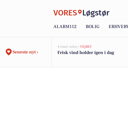
VORES
Løgstør
ALARM112
BOLIG
ERHVER
4 timer siden |
VEJRET
Seneste nyt ›
Frisk vind holder igen i dag