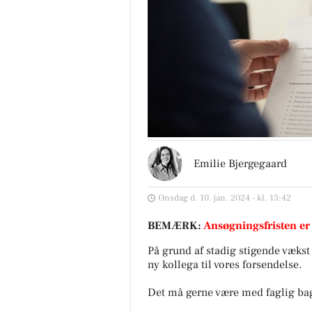
Emilie Bjergegaard
Onsdag d. 10. jan. 2024 - kl. 13:42
BEMÆRK:
Ansøgningsfristen er
På grund af stadig stigende vækst
ny kollega til vores forsendelse.
Det må gerne være med faglig bag