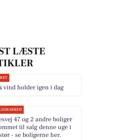
ST LÆSTE
TIKLER
JRET
k vind holder igen i dag
LIGMARKED
esvej 47 og 2 andre boliger
ommet til salg denne uge i
tør - se boligerne her.