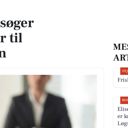
endelsen
søger
 til
ME
n
AR
VE
Fris
BO
Elis
er k
Løgs