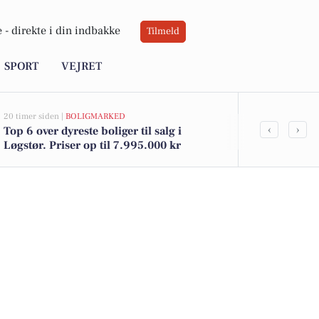
 -
direkte i din indbakke
Tilmeld
SPORT
VEJRET
20 timer siden |
BOLIGMARKED
05-08-2026 09:01
‹
›
Top 6 over dyreste boliger til salg i
Spændende w
Løgstør. Priser op til 7.995.000 kr
vikingehisto