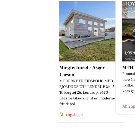
Mæglerhuset - Asger
MTH B
Finansi
Larsen
bare 1,
MODERNE FRITIDSBOLIG MED
hvilke,
FJORDUDSIGT I LENDRUP 😍 📍
kom ger
Tuborgvej 26, Lendrup, 9670
Løgstør Glæd dig til en moderne
fritidsbol...
Åbn op
Åbn opslaget