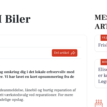
 Biler
ME
AR
VE
Fris
Del artikel
BO
Elis
g omkring dig i det lokale erhvervsliv med
er k
r. Vi har lavet en kort opsummering fra de
Løgs
deanmeldelse, lånebil og hurtig reparation af
frit værkstedsvalg ved reparationer. For mere
ndelige opslag.