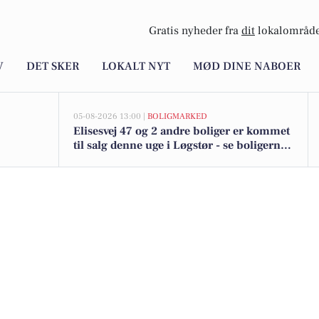
Gratis nyheder fra
dit
lokalområde
V
DET SKER
LOKALT NYT
MØD DINE NABOER
05-08-2026 13:00 |
BOLIGMARKED
Elisesvej 47 og 2 andre boliger er kommet
til salg denne uge i Løgstør - se boligerne
her.