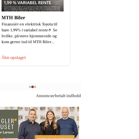
Vesthimmerlands og Farsø
Begravelse
Vi bærer alle rundt på vores egen
lille rygsæk gennem livet. En
rygsæk fyldt med oplevelser,
minder, kærlighed, sorger, grin...
Åbn opslaget
Annoncørbetalt indhold