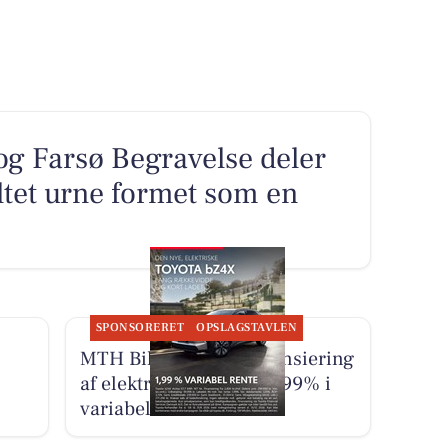
g Farsø Begravelse deler
ltet urne formet som en
SPONSORERET
OPSLAGSTAVLEN
MTH Biler tilbyder finansiering
af elektrisk Toyota til 1,99% i
variabel rente