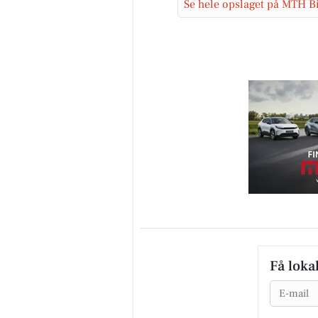
Se hele opslaget på MTH B
Mæglerhuset - Asger
Larsen
MODERNE FRITIDSBOLIG ME
FJORDUDSIGT I LENDRUP 😍 
Tuborgvej 26, Lendrup, 9670
Løgstør Glæd dig til en moder
fritidsbol...
Åbn opslaget
Få loka
Email