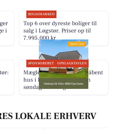
BOLIGMARKED
iger
Top 6 over dyreste boliger til
e i
salg i Løgstør. Priser op til
7.995.000 kr
SPONSORERET
OPSLAGSTAVLEN
tør:
Mæglerhuset inviterer til åbent
hus i Fjerritslev og omegn
søndag d. 9. august
RES LOKALE ERHVERV