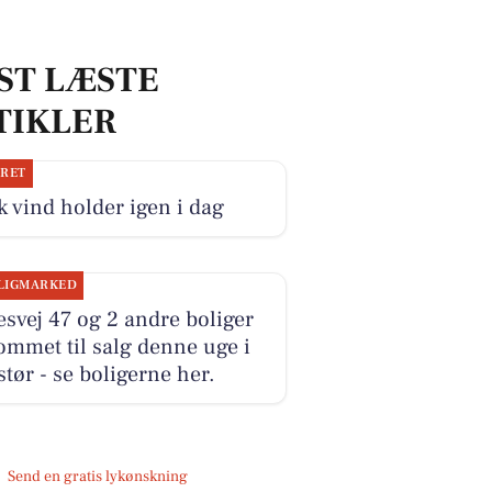
ST LÆSTE
TIKLER
JRET
k vind holder igen i dag
LIGMARKED
esvej 47 og 2 andre boliger
ommet til salg denne uge i
tør - se boligerne her.
Send en gratis lykønskning