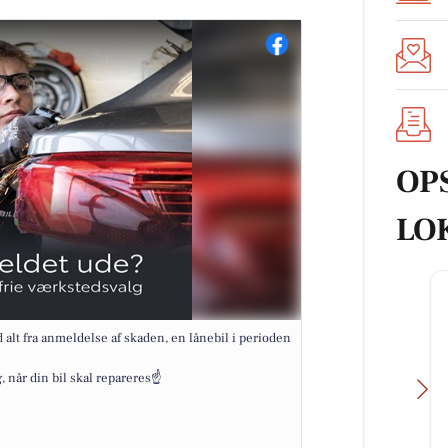
OP
LO
alt fra anmeldelse af skaden, en lånebil i perioden
 når din bil skal repareres☝️