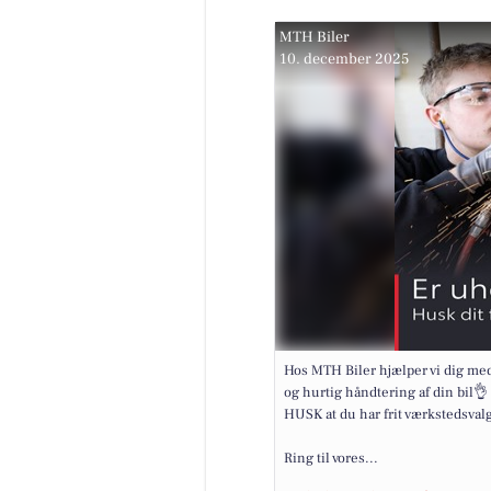
MTH Biler
10. december 2025
Hos MTH Biler hjælper vi dig med 
og hurtig håndtering af din bil👌
HUSK at du har frit værkstedsvalg,
Ring til vores...