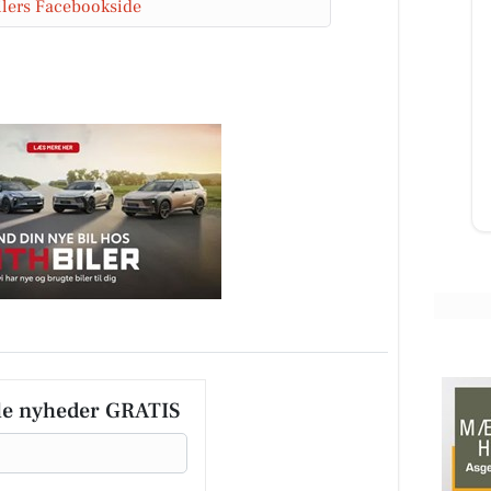
ilers Facebookside
MTH Biler
Finansiér en elektrisk Toyota til
bare 1,99% i variabel rente🤌 Se
D
hvilke, på vores hjemmeside og
📍
kom gerne ind til MTH Biler...
ne
Åbn opslaget
le nyheder GRATIS