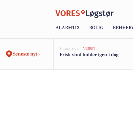
VORES
Løgstør
ALARM112
BOLIG
ERHVER
8 timer siden |
VEJRET
Seneste nyt ›
Frisk vind holder igen i dag