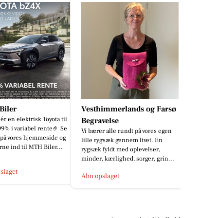
iler
Vesthimmerlands og Farsø
ér en elektrisk Toyota til
Begravelse
99% i variabel rente🤌 Se
Vi bærer alle rundt på vores egen
 på vores hjemmeside og
lille rygsæk gennem livet. En
ne ind til MTH Biler...
rygsæk fyldt med oplevelser,
minder, kærlighed, sorger, grin...
slaget
Åbn opslaget