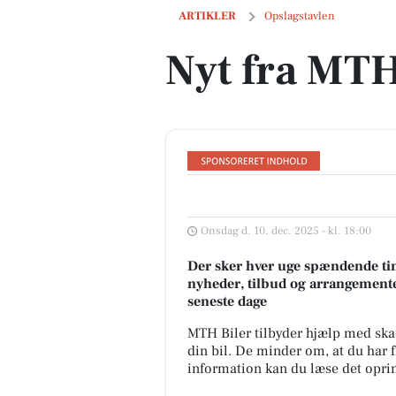
Nyt fra MTH Biler
ARTIKLER
Opslagstavlen
Nyt fra MTH
Onsdag d. 10. dec. 2025 - kl. 18:00
Der sker hver uge spændende tin
nyheder, tilbud og arrangemente
seneste dage
MTH Biler tilbyder hjælp med ska
din bil. De minder om, at du har 
information kan du læse det opri