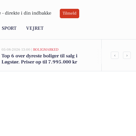
 -
direkte i din indbakke
Tilmeld
SPORT
VEJRET
05-08-2026 13:00 |
BOLIGMARKED
05-08-2026 09:01
‹
›
Top 6 over dyreste boliger til salg i
Spændende w
Løgstør. Priser op til 7.995.000 kr
vikingehisto