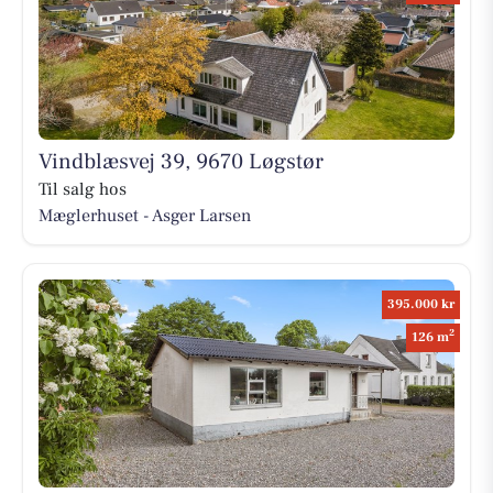
Vindblæsvej 39, 9670 Løgstør
Til salg hos
Mæglerhuset - Asger Larsen
395.000 kr
2
126 m