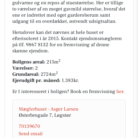
gulvarme og en repos af stuestørrelse. Her er tillige
to værelser af en meget gavmild størrelse, hvoraf det
ene er indrettet med eget garderoberum samt
udgang til en overdækket, østvendt udsigtsaltan.
Herudover kan det nævnes at hele huset er
efterisoleret i år 2015. Kontakt ejendomsmægleren
på tlf. 9867 8132 for en fremvisning af denne
skønne ejendom.
2
Boligens areal:
215m
Værelser:
2
2
Grundareal:
2724m
Ejerudgift pr. måned:
1.383kr.
Er I interesseret i boligen? Book en fremvisning
her
.
Mæglerhuset - Asger Larsen
Østerbrogade 7, Løgstør
70139670
Send email