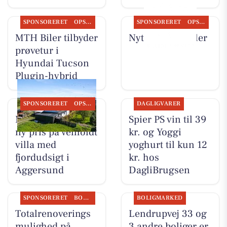
SPONSORERET
OPSLAGSTAVLEN
SPONSORERET
OPSLAGSTAVLEN
MTH Biler tilbyder
Nyt fra MTH Biler
prøvetur i
Hyundai Tucson
Plugin-hybrid
SPONSORERET
OPSLAGSTAVLEN
DAGLIGVARER
Mæglerhuset har
Spier PS vin til 39
ny pris på velholdt
kr. og Yoggi
villa med
yoghurt til kun 12
fjordudsigt i
kr. hos
Aggersund
DagliBrugsen
SPONSORERET
BOLIGMARKED
BOLIGMARKED
Totalrenoverings
Lendrupvej 33 og
mulighed på
3 andre boliger er