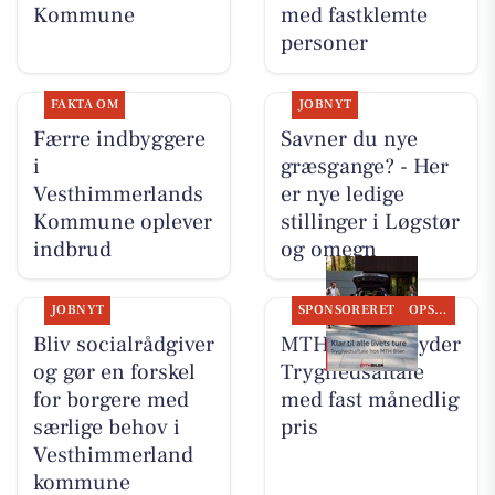
Kommune
med fastklemte
personer
FAKTA OM
JOBNYT
Færre indbyggere
Savner du nye
i
græsgange? - Her
Vesthimmerlands
er nye ledige
Kommune oplever
stillinger i Løgstør
indbrud
og omegn
JOBNYT
SPONSORERET
OPSLAGSTAVLEN
Bliv socialrådgiver
MTH Biler tilbyder
og gør en forskel
Tryghedsaftale
for borgere med
med fast månedlig
særlige behov i
pris
Vesthimmerland
kommune