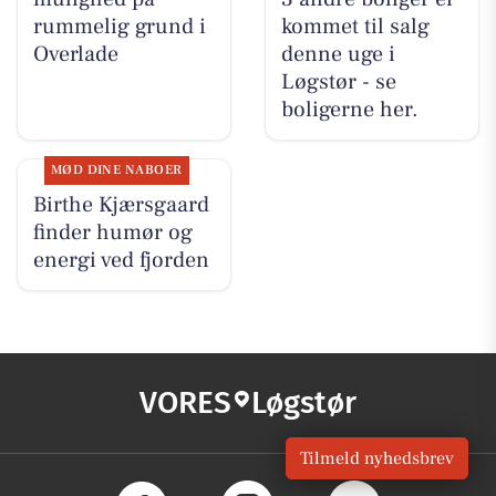
rummelig grund i
kommet til salg
Overlade
denne uge i
Løgstør - se
boligerne her.
MØD DINE NABOER
Birthe Kjærsgaard
finder humør og
energi ved fjorden
VORES
Løgstør
Tilmeld nyhedsbrev