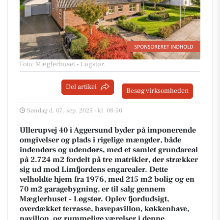
Foto: Mæglerhuset - Løgstør
.
Del artikel
Besøg virksomheden
Søndag d. 07. sep. 2025 - kl. 08:50
Ullerupvej 40 i Aggersund byder på imponerende
omgivelser og plads i rigelige mængder, både
indendørs og udendørs, med et samlet grundareal
på 2.724 m2 fordelt på tre matrikler, der strækker
sig ud mod Limfjordens engarealer. Dette
velholdte hjem fra 1976, med 215 m2 bolig og en
70 m2 garagebygning, er til salg gennem
Mæglerhuset - Løgstør. Oplev fjordudsigt,
overdækket terrasse, havepavillon, køkkenhave,
pavillon, og rummelige værelser i denne