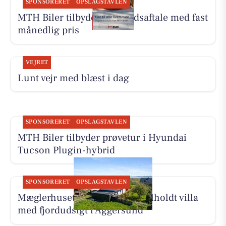
SPONSORERET
OPSLAGSTAVLEN
MTH Biler tilbyder Tryghedsaftale med fast
månedlig pris
VEJRET
Lunt vejr med blæst i dag
SPONSORERET
OPSLAGSTAVLEN
MTH Biler tilbyder prøvetur i Hyundai
Tucson Plugin-hybrid
SPONSORERET
OPSLAGSTAVLEN
Mæglerhuset har ny pris på velholdt villa
med fjordudsigt i Aggersund