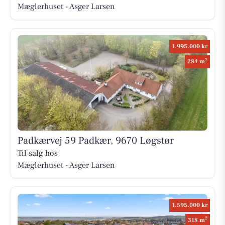
Mæglerhuset - Asger Larsen
1.995.000 kr
2
284 m
Padkærvej 59 Padkær, 9670 Løgstør
Til salg hos
Mæglerhuset - Asger Larsen
1.595.000 kr
2
318 m