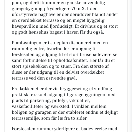
plan, og dertil kommer en ganske anvendelig
garagebygning på yderligere 70 m2. I den
uforstyrrede baghave er der derudover blandt andet
en overdækket terrasse og en meget hyggelig
havepavillon med fjordudsigt. Et drivhus og et stort
og godt hønsehus bagest i haven får du også.
Planløsningen er i stueplan disponeret med en
rummelig entré, hvorfra der er opgang til
førstesalen og adgang til et stort brusebadeværelse
samt forbindelse til opholdsafsnittet. Her får du et
stort spisekøkken og to stuer. Fra den største af
disse er der udgang til en delvist overdækket
terrasse ved den østvendte gavl.
Fra køkkenet er der via bryggerset og et vindfang
praktisk tørskoet adgang til garagebygningen med
plads til parkering, pillefyr, viktualier,
vaskefaciliteter og værksted. I vinklen mellem
boligen og garagen er der etableret endnu et dejligt
terrassemiljø, som får læ fra to sider.
Førstesalen rummer yderligere et badeværelse med