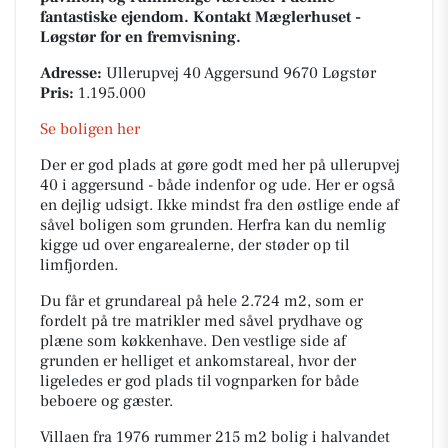
fantastiske ejendom. Kontakt Mæglerhuset -
Løgstør for en fremvisning.
Adresse:
Ullerupvej 40 Aggersund 9670 Løgstør
Pris:
1.195.000
Se boligen her
Der er god plads at gøre godt med her på ullerupvej
40 i aggersund - både indenfor og ude. Her er også
en dejlig udsigt. Ikke mindst fra den østlige ende af
såvel boligen som grunden. Herfra kan du nemlig
kigge ud over engarealerne, der støder op til
limfjorden.
Du får et grundareal på hele 2.724 m2, som er
fordelt på tre matrikler med såvel prydhave og
plæne som køkkenhave. Den vestlige side af
grunden er helliget et ankomstareal, hvor der
ligeledes er god plads til vognparken for både
beboere og gæster.
Villaen fra 1976 rummer 215 m2 bolig i halvandet