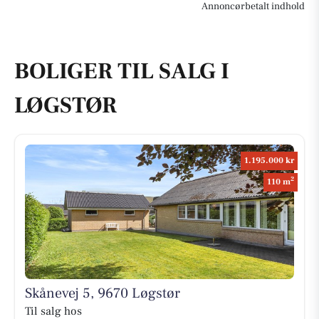
Annoncørbetalt indhold
BOLIGER TIL SALG I
LØGSTØR
1.195.000 kr
2
110 m
Skånevej 5, 9670 Løgstør
Til salg hos