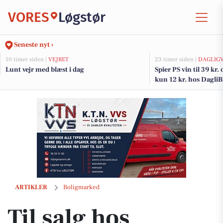
VORES
Løgstør
Seneste nyt ›
10 timer siden |
VEJRET
23 timer siden |
DAGLIG
Lunt vejr med blæst i dag
Spier PS vin til 39 kr.
kun 12 kr. hos Dagli
Til salg hos Mæglerhuset Asger Larsen: Rummelig ejendom med have 
ARTIKLER
Boligmarked
Til salg hos