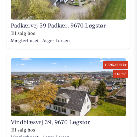
Padkærvej 59 Padkær, 9670 Løgstør
Til salg hos
Mæglerhuset - Asger Larsen
1.595.000 kr
2
318 m
Vindblæsvej 39, 9670 Løgstør
Til salg hos