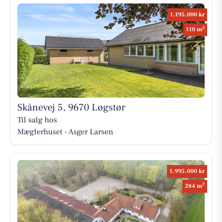
1.195.000 kr
2
110 m
Skånevej 5, 9670 Løgstør
Til salg hos
Mæglerhuset - Asger Larsen
1.995.000 kr
2
284 m