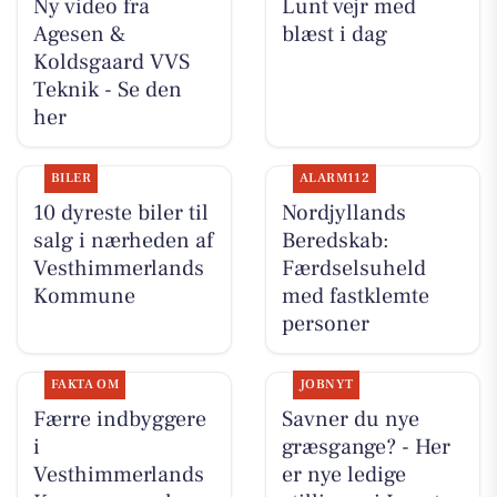
Ny video fra
Lunt vejr med
Agesen &
blæst i dag
Koldsgaard VVS
Teknik - Se den
her
BILER
ALARM112
10 dyreste biler til
Nordjyllands
salg i nærheden af
Beredskab:
Vesthimmerlands
Færdselsuheld
Kommune
med fastklemte
personer
FAKTA OM
JOBNYT
Færre indbyggere
Savner du nye
i
græsgange? - Her
Vesthimmerlands
er nye ledige