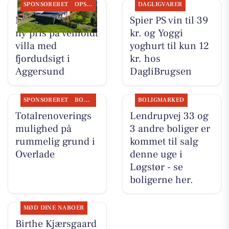
SPONSORERET
OPSLAGSTAVLEN
DAGLIGVARER
Mæglerhuset har
Spier PS vin til 39
ny pris på velholdt
kr. og Yoggi
villa med
yoghurt til kun 12
fjordudsigt i
kr. hos
Aggersund
DagliBrugsen
SPONSORERET
BOLIGMARKED
BOLIGMARKED
Totalrenoverings
Lendrupvej 33 og
mulighed på
3 andre boliger er
rummelig grund i
kommet til salg
Overlade
denne uge i
Løgstør - se
boligerne her.
MØD DINE NABOER
Birthe Kjærsgaard