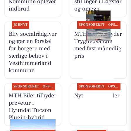
Kommune oplever
stillinger i Løgstør
indbrud
og omegn
JOBNYT
SPONSORERET
OPSLAGSTAVLEN
Bliv socialrådgiver
MTH Biler tilbyder
og gør en forskel
Tryghedsaftale
for borgere med
med fast månedlig
særlige behov i
pris
Vesthimmerland
kommune
SPONSORERET
OPSLAGSTAVLEN
SPONSORERET
OPSLAGSTAVLEN
MTH Biler tilbyder
Nyt fra MTH Biler
prøvetur i
Hyundai Tucson
Plugin-hybrid