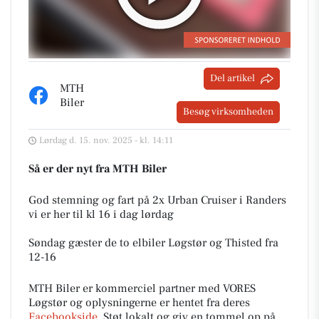
Del artikel
MTH
Biler
Besøg virksomheden
Lørdag d. 15. nov. 2025 - kl. 14:11
Så er der nyt fra MTH Biler
God stemning og fart på 2x Urban Cruiser i Randers
vi er her til kl 16 i dag lørdag
Søndag gæster de to elbiler Løgstør og Thisted fra
12-16
MTH Biler er kommerciel partner med VORES
Løgstør og oplysningerne er hentet fra deres
Facebookside
. Støt lokalt og giv en tommel op på