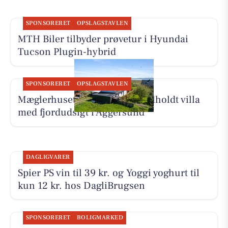
SPONSORERET
OPSLAGSTAVLEN
MTH Biler tilbyder prøvetur i Hyundai
Tucson Plugin-hybrid
SPONSORERET
OPSLAGSTAVLEN
Mæglerhuset har ny pris på velholdt villa
med fjordudsigt i Aggersund
DAGLIGVARER
Spier PS vin til 39 kr. og Yoggi yoghurt til
kun 12 kr. hos DagliBrugsen
SPONSORERET
BOLIGMARKED