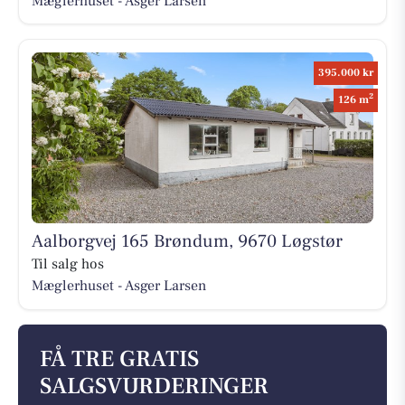
Mæglerhuset - Asger Larsen
395.000 kr
2
126 m
Aalborgvej 165 Brøndum, 9670 Løgstør
Til salg hos
Mæglerhuset - Asger Larsen
FÅ TRE GRATIS
SALGSVURDERINGER