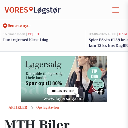
VORES
Løgstør
Seneste nyt ›
16 timer siden |
VEJRET
09-08-2026 16:00 |
DAGL
Lunt vejr med blæst i dag
Spier PS vin til 39 kr.
kun 12 kr. hos Dagli
MTH Biler præsenterer Urban Cruiser i Randers, Løgstør og Thisted
ARTIKLER
Opslagstavlen
MTH Biler