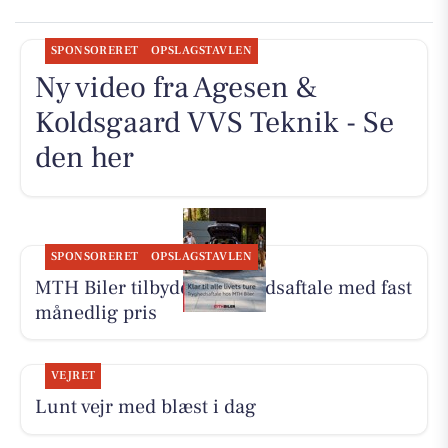
SPONSORERET
OPSLAGSTAVLEN
Ny video fra Agesen &
Koldsgaard VVS Teknik - Se
den her
SPONSORERET
OPSLAGSTAVLEN
MTH Biler tilbyder Tryghedsaftale med fast
månedlig pris
VEJRET
Lunt vejr med blæst i dag