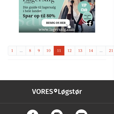
1
...
8
9
10
11
12
13
14
...
21
VORES
Løgstør