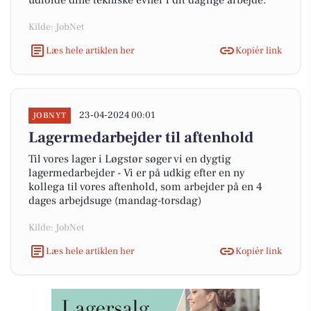
udfolde dine tekniske evner i dit daglige arbejde.
Kilde: JobNet
Læs hele artiklen her
Kopiér link
23-04-2024 00:01
JOBNYT
Lagermedarbejder til aftenhold
Til vores lager i Løgstør søger vi en dygtig
lagermedarbejder - Vi er på udkig efter en ny
kollega til vores aftenhold, som arbejder på en 4
dages arbejdsuge (mandag-torsdag)
Kilde: JobNet
Læs hele artiklen her
Kopiér link