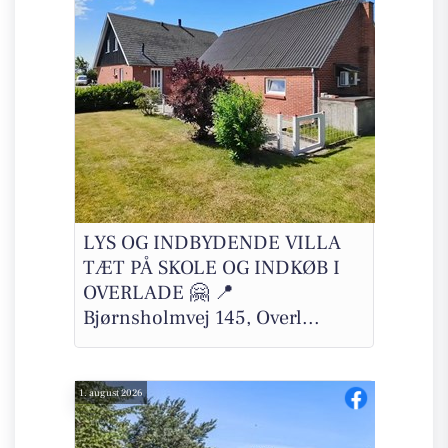
LYS OG INDBYDENDE VILLA
TÆT PÅ SKOLE OG INDKØB I
OVERLADE 🤗 📍
Bjørnsholmvej 145, Overl...
1. august 2026