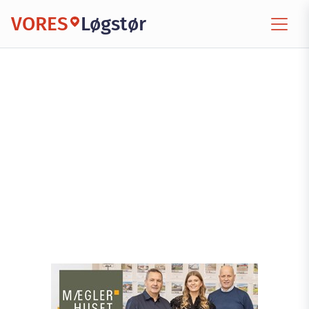
VORES
Løgstør