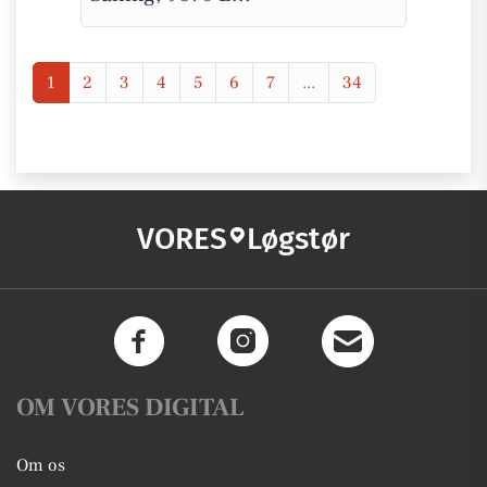
1
2
3
4
5
6
7
...
34
VORES
Løgstør
OM VORES DIGITAL
Om os