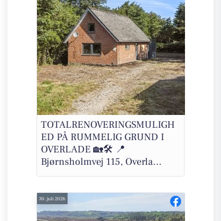
TOTALRENOVERINGSMULIGH
ED PÅ RUMMELIG GRUND I
OVERLADE 🏡🛠️ 📍
Bjørnsholmvej 115, Overla...
30. juli 2026