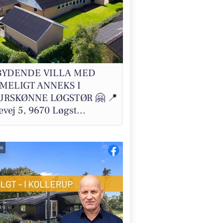
BYDENDE VILLA MED
MELIGT ANNEKS I
RSKØNNE LØGSTØR 🤗 📍
vej 5, 9670 Løgst...
26