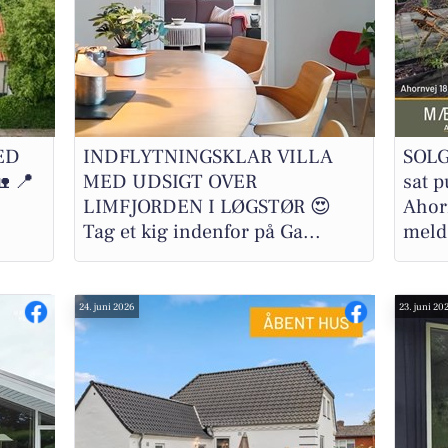
ED
INDFLYTNINGSKLAR VILLA
SOLG
 📍
MED UDSIGT OVER
sat 
LIMFJORDEN I LØGSTØR 😍
Ahor
Tag et kig indenfor på Ga...
melde
24. juni 2026
23. juni 20