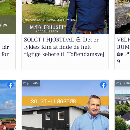
SOLGT I HJORTDAL 💪 Det er
VEL
 får
lykkes Kim at finde de helt
RUMM
 for
rigtige købere til Toftendamsvej
🏡 📍
...
9...
27. juni 2026
27. juni 20