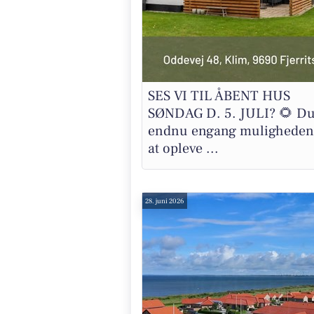
SES VI TIL ÅBENT HUS
SØNDAG D. 5. JULI? 🌻 Du
endnu engang muligheden
at opleve ...
28. juni 2026