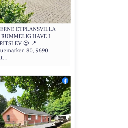
ERNE ETPLANSVILLA
 RUMMELIG HAVE I
RITSLEV 😍 📍
uemarken 80, 9690
t...
26