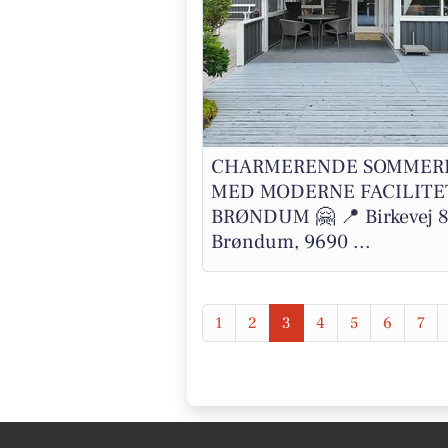
CHARMERENDE SOMMER
MED MODERNE FACILITET
BRØNDUM 🤗 📍 Birkevej 8
Brøndum, 9690 ...
1
2
3
4
5
6
7