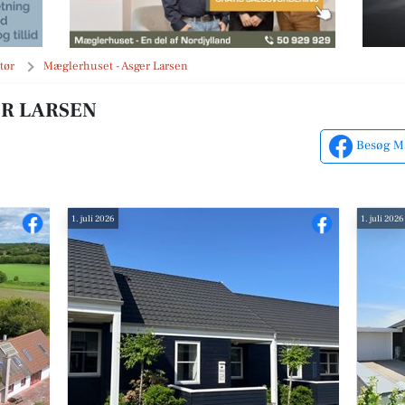
tør
Mæglerhuset - Asger Larsen
R LARSEN
Besøg Mæ
1. juli 2026
1. juli 2026