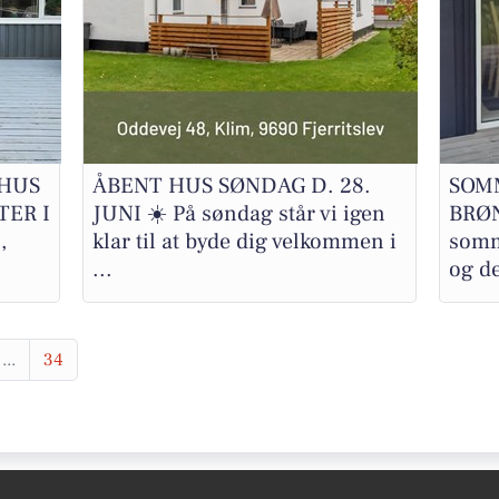
HUS
ÅBENT HUS SØNDAG D. 28.
SOM
ER I
JUNI ☀️ På søndag står vi igen
BRØN
,
klar til at byde dig velkommen i
somm
...
og de
...
34