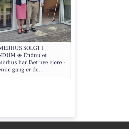
MERHUS SOLGT I
DUM ☀️ Endnu et
erhus har fået nye ejere -
nne gang er de...