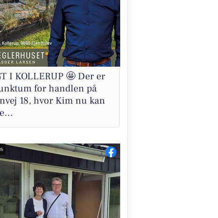
T I KOLLERUP 🤩 Der er
punktum for handlen på
nvej 18, hvor Kim nu kan
...
26