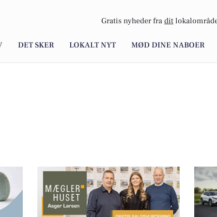
Gratis nyheder fra
dit
lokalområde
V
DET SKER
LOKALT NYT
MØD DINE NABOER