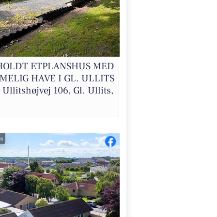
HOLDT ETPLANSHUS MED
ELIG HAVE I GL. ULLITS
 Ullitshøjvej 106, Gl. Ullits,
26