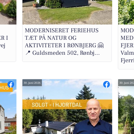
MODERNISERET FERIEHUS
MOD
R I
TÆT PÅ NATUR OG
MED
ej
AKTIVITETER I RØNBJERG 🤗
FJER
📍 Guldsmeden 502, Rønbj...
Valm
Fjerri
30. juni 2026
30. juni 20