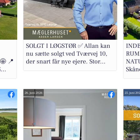
SOLGT I LØGSTØR ✅ Allan kan
IND
nu sætte solgt ved Tværvej 10,
RUM
 📍
der snart får nye ejere. Stor...
NATU
...
Skåne
26. juni 2026
25. juni 20